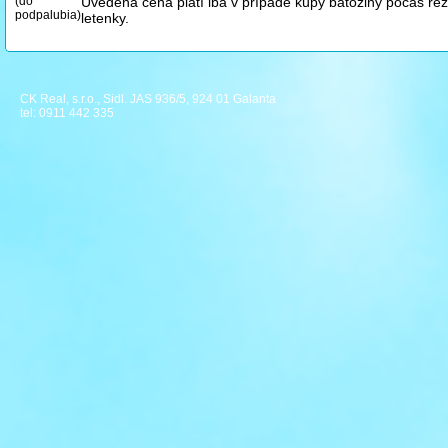
(do
Uvedená cena platí iba v prípade kúpy batožiny počas re
podpalubia)
letenky.
CK Real, s.r.o., Sidl. JAS 936/5, 924 01 Galanta
tel: 0911 442 335