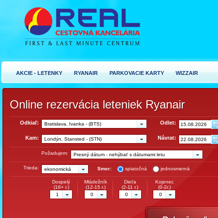
AKCIE - LETENKY
RYANAIR
PARKOVACIE KARTY
WIZZAIR
Online rezervácia leteniek Ryanair
Odkiaľ:
Odlet:
Bratislava, Ivanka - (BTS)
Kam:
Návrat:
Londýn, Stansted - (STN)
Požadujem:
Presný dátum - nehýbať s dátumami letu
Trieda:
Smer:
spiatočná
jednosmerná
ekonomická
Dospelý
Mládežník
Dieťa
Kojenec
(16+ r.)
(12-15 r.)
(2-11 r.)
(0-2r.)
1
0
0
0