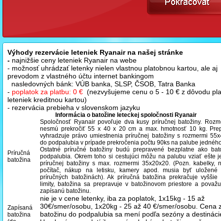
Výhody rezervácie leteniek Ryanair na našej stránke
-
najnižšie ceny leteniek Ryanair na webe
- možnosť uhrádzať letenky nielen vlastnou platobnou kartou, ale aj
prevodom z vlastného účtu internet bankingom
nasledovných bánk: VÚB banka, SLSP, ČSOB, Tatra Banka
-
poplatok za platbu: 0 €
(nezvyšujeme cenu o 5 - 10 € z dôvodu pl
leteniek kreditnou kartou)
- rezervácia prebieha v slovenskom jazyku
Informácia o batožine leteckej spoločnosti Ryanair
Spoločnosť Ryanair povoľuje dva kusy príručnej batožiny. Rozm
nesmú prekročiť 55 x 40 x 20 cm a max. hmotnosť 10 kg. Prep
vyhradzuje právo umiestnenia príručnej batožiny s rozmermi 55
do podpalubia v prípade prekročenia počtu 90ks na palube jedného 
Ostatné príručné batožiny budú prepravené bezplatne ako bat
Príručná
podpalubia. Okrem toho si cestujúci môžu na palubu vziať ešte 
batožina
príručnej batožiny s max. rozmermi 35x20x20. (Pozn. kabelky, 
počítač, nákup na letisku, kamery apod. musia byť uložené 
príručných batožinách). Ak príručná batožina prekračuje vyšši
limity, batožina sa prepravuje v batožinovom priestore a považ
zapísanú batožinu
.
nie je v cene letenky, iba za poplatok, 1x15kg - 15 až
30€/smer/osobu, 1x20kg - 25 až 40 €/smer/osobu.
Cena 
Zapísaná
batožinu do podpalubia sa mení podľa sezóny a destináci
batožina