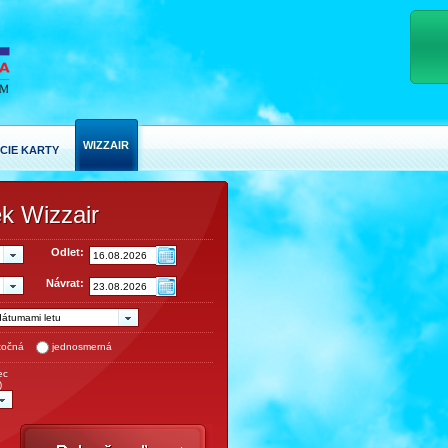
WIZZAIR
CIE KARTY
ek Wizzair
Odlet:
Návrat:
dátumami letu
točná
jednosmerná
ec
)