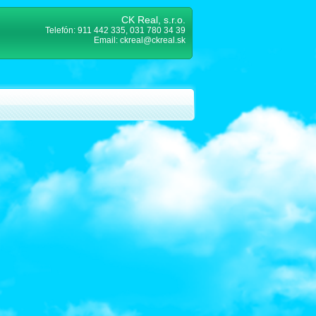
CK Real, s.r.o.
Telefón: 911 442 335, 031 780 34 39
Email: ckreal@ckreal.sk