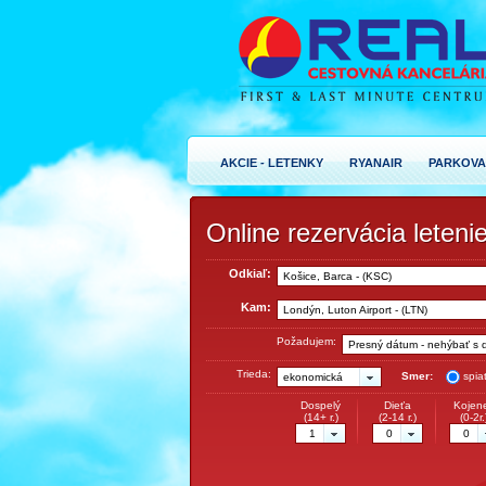
AKCIE - LETENKY
RYANAIR
PARKOVA
Online rezervácia leteni
Odkiaľ:
Košice, Barca - (KSC)
Kam:
Londýn, Luton Airport - (LTN)
Požadujem:
Presný dátum - nehýbať s 
Trieda:
Smer:
spia
ekonomická
Dospelý
Dieťa
Kojen
(14+ r.)
(2-14 r.)
(0-2r.
1
0
0