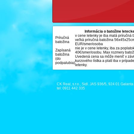
Informácia o batožine leteck
v cene letenky je iba malá príručná
Príručná
veľká príručná batožina 56x45x25cm 
batožina
EUR/smer/osoba
nie je v cene letenky, iba za poplat
Zapísaná
40€/smer/osobu. Max rozmery bat
batožina
Uvedená cena sa môže meniť v závis
(do
kurzového lístka a platí iba v prípa
podpalubia)
letenky.
CK Real, s.r.o., Sidl. JAS 936/5, 924 01 Galanta
tel: 0911 442 335